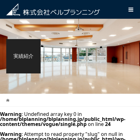
実績紹介
Warning
: Undefined array key 0 in
/home/blplanning/blplanning.jp/public_html/wp-
content/themes/vogue/single.php
on line
24
Warning
: Attempt to read property "slug" on null in
/home/blplanning/blplanning.jp/public_html/wp-