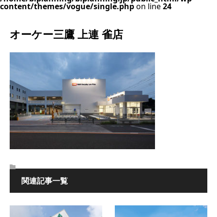
content/themes/vogue/single.php
on line
24
オーケー三鷹 上連 雀店
関連記事一覧