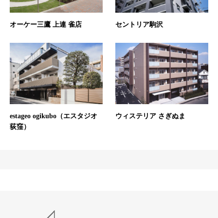
オーケー三鷹 上連 雀店
セントリア駒沢
estageo ogikubo（エスタジオ
ウィステリア さぎぬま
荻窪）