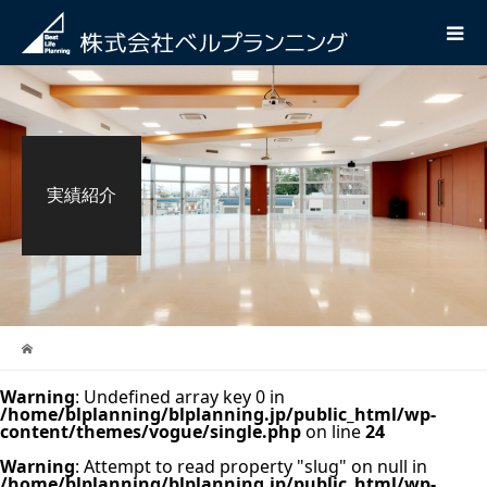
実績紹介
Warning
: Undefined array key 0 in
/home/blplanning/blplanning.jp/public_html/wp-
content/themes/vogue/single.php
on line
24
Warning
: Attempt to read property "slug" on null in
/home/blplanning/blplanning.jp/public_html/wp-