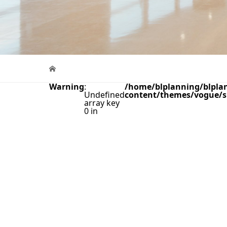
Warning
:
/home/blplanning/blplan
Undefined
content/themes/vogue/s
array key
0 in