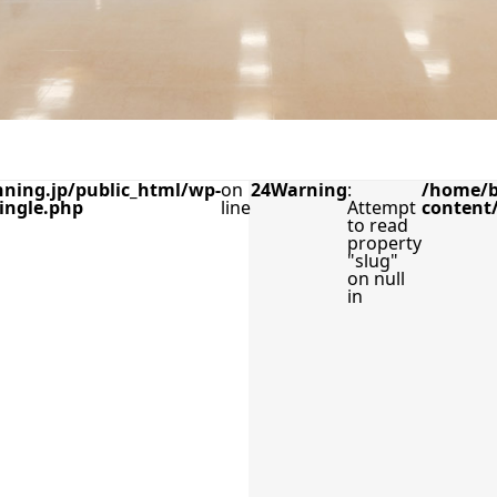
ning.jp/public_html/wp-
on
24
Warning
:
/home/b
ingle.php
line
Attempt
content
to read
property
"slug"
on null
in