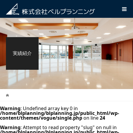
実績紹介
Warning
: Undefined array key 0 in
/home/blplanning/blplanning.jp/public_html/wp-
content/themes/vogue/single.php
on line
24
Warning
: Attempt to read property "slug" on null in
/home/blplanning/blplanning.jp/public_html/wp-